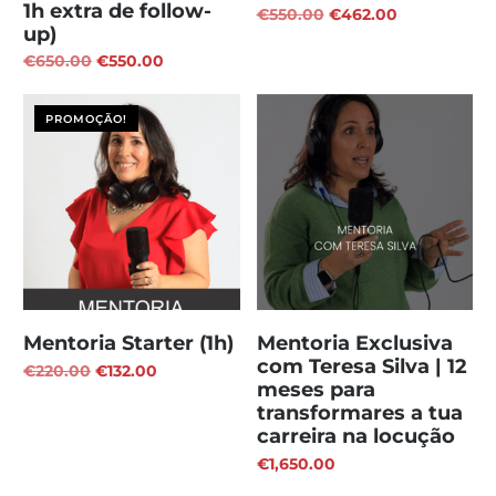
1h extra de follow-
€
550.00
€
462.00
up)
€
650.00
€
550.00
PROMOÇÃO!
Mentoria Starter (1h)
Mentoria Exclusiva
com Teresa Silva | 12
€
220.00
€
132.00
meses para
transformares a tua
carreira na locução
€
1,650.00