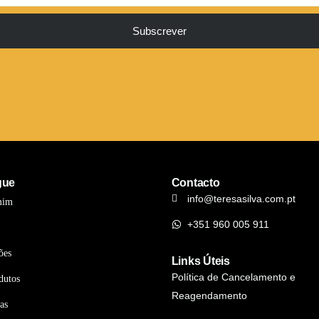
Subscrever
gue
Contacto
info@teresasilva.com.pt
mim
+351 960 005 911
ões
Links Úteis
Política de Cancelamento e
dutos
Reagendamento
as