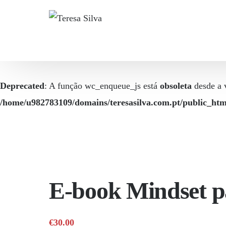
Deprecated
: A função wc_enqueue_js está
obsoleta
desde a v
/home/u982783109/domains/teresasilva.com.pt/public_html
E-book Mindset p
€
30.00